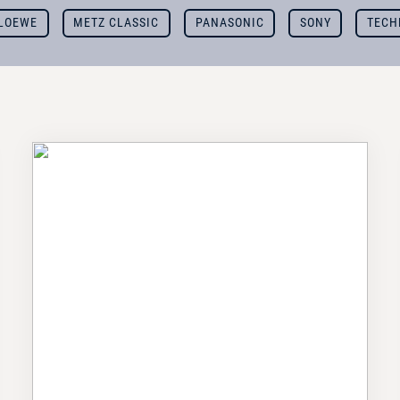
LOEWE
METZ CLASSIC
PANASONIC
SONY
TECH