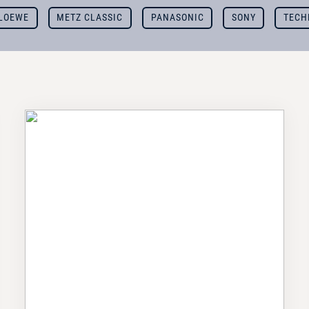
LOEWE
METZ CLASSIC
PANASONIC
SONY
TECH