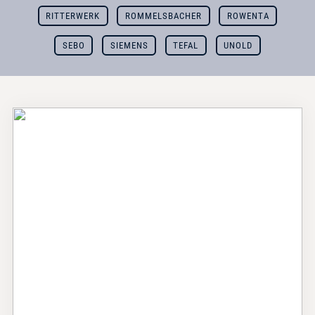
RITTERWERK
ROMMELSBACHER
ROWENTA
SEBO
SIEMENS
TEFAL
UNOLD