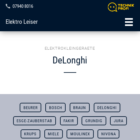
07940 8016
Elektro Leiser
ELEKTROKLEINGERAETE
DeLonghi
BEURER
BOSCH
BRAUN
DELONGHI
ESGE-ZAUBERSTAB
FAKIR
GRUNDIG
JURA
KRUPS
MIELE
MOULINEX
NIVONA